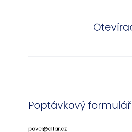
Otevírac
Poptávkový formulář
pavel
@elfar.cz